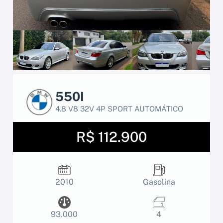
550I
4.8 V8 32V 4P SPORT AUTOMÁTICO
R$ 112.900
2010
Gasolina
93.000
4